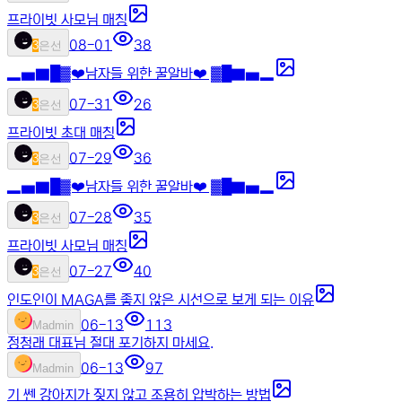
프라이빗 사모님 매칭
08-01
38
3
은선
▂▅▇█▓❤️남자들 위한 꿀알바❤️ ▓█▇▅▂
07-31
26
3
은선
프라이빗 초대 매칭
07-29
36
3
은선
▂▅▇█▓❤️남자들 위한 꿀알바❤️ ▓█▇▅▂
07-28
35
3
은선
프라이빗 사모님 매칭
07-27
40
3
은선
인도인이 MAGA를 좋지 않은 시선으로 보게 되는 이유
06-13
113
M
admin
정청래 대표님 절대 포기하지 마세요.
06-13
97
M
admin
기 쎈 강아지가 짖지 않고 조용히 압박하는 방법