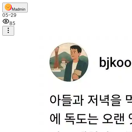
M
admin
05-29
85