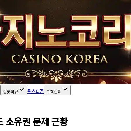
픽스터존
슬롯리뷰
고객센터
도 소유권 문제 근황