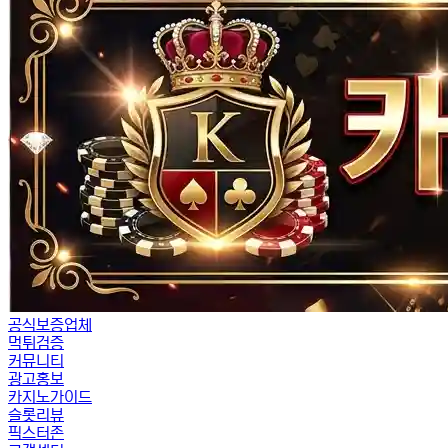
공식보증업체
먹튀검증
커뮤니티
광고홍보
카지노가이드
슬롯리뷰
픽스터존