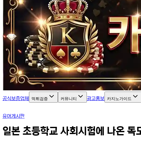
공식보증업체
광고홍보
먹튀검증
커뮤니티
카지노가이드
유머게시판
일본 초등학교 사회시험에 나온 독