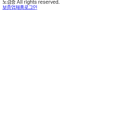
노검증 All rights reserved.
보증업체
홈
로그인