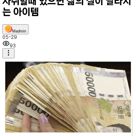
자취할때 있으면 삶의 질이 달라지
는 아이템
M
admin
05-29
93