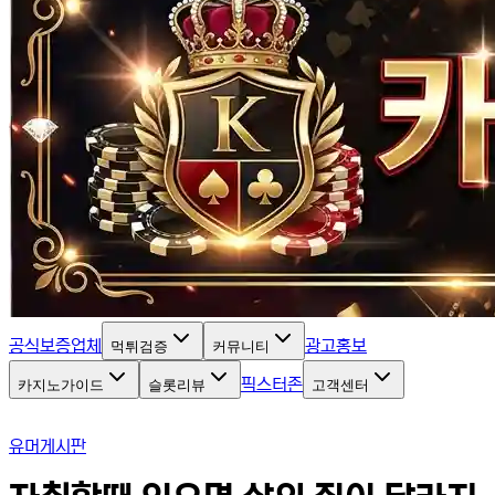
공식보증업체
광고홍보
먹튀검증
커뮤니티
픽스터존
카지노가이드
슬롯리뷰
고객센터
유머게시판