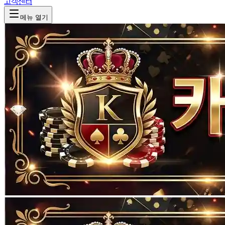
고객센터
메뉴 열기