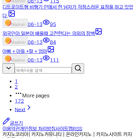
06-13
115
M
admin
디트로이트행 비행기 안에서 한 남자가 걱정스러운 표정을 하고 있었
다.
06-13
95
M
admin
외국인이 일본어 배울때 고전한다는 의외의 장벽
06-13
84
M
admin
아빠 + 아들 +딸 + 엄마
06-13
111
M
admin
1
2
More pages
172
Next
글쓰기
이용약관
개인정보 처리방침
사이트맵
RSS
카지노코리아| 카지노커뮤니티 | 온라인카지노 | 카지노사이트 카지