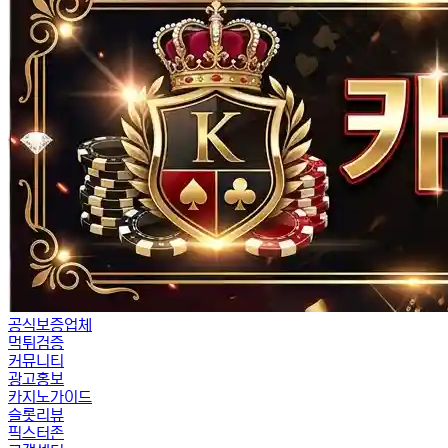
공식보증업체
먹튀검증
커뮤니티
광고홍보
카지노가이드
슬롯리뷰
픽스터존