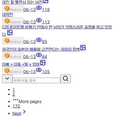
여친 젖 빨면서 자는 남친
06-13
119
M
admin
대역전
06-13
113
M
admin
디트로이트행 비행기 안에서 한 남자가 걱정스러운 표정을 하고 있었
다.
06-13
95
M
admin
외국인이 일본어 배울때 고전한다는 의외의 장벽
06-13
84
M
admin
아빠 + 아들 +딸 + 엄마
06-13
105
M
admin
1
2
More pages
172
Next