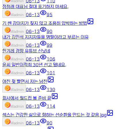
06-13
110
M
admin
정청래 대표님 절대 포기하지 마세요.
06-13
95
M
admin
기 쎈 강아지가 짖지 않고 조용히 압박하는 방법
06-13
90
M
admin
내가 김민석 지지자들을 명팔이라고 부르는 이유
06-13
99
M
admin
한겨레 경향 유튜브 신낫네
06-13
106
M
admin
윤씨 일반이적죄 30년 선고 됐네요.
06-13
101
M
admin
여친 젖 빨면서 자는 남친
06-13
130
M
admin
회사에서 월드컵 볼 준비 끝
06-13
114
M
admin
섹스는 건강한 삶으로 향하는 선순환을 만드는 것 같음.jpg
06-13
90
M
admin