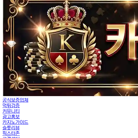
공식보증업체
먹튀검증
커뮤니티
광고홍보
카지노가이드
슬롯리뷰
픽스터존