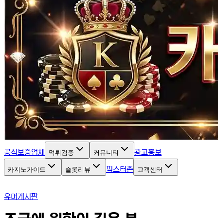
공식보증업체
광고홍보
먹튀검증
커뮤니티
픽스터존
카지노가이드
슬롯리뷰
고객센터
유머게시판