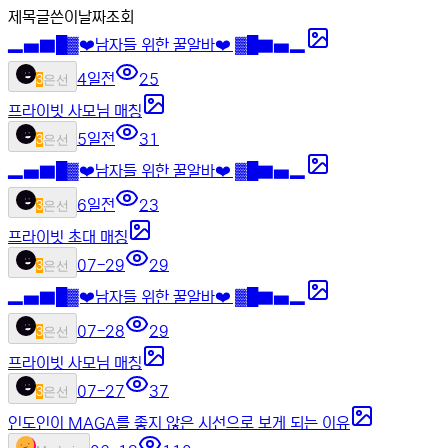
제목
글쓴이
날짜
조회
▂▅▇█▓❤️남자들 위한 꿀알바❤️ ▓█▇▅▂
4일전
25
3
은선
프라이빗 사모님 매칭
5일전
31
3
은선
▂▅▇█▓❤️남자들 위한 꿀알바❤️ ▓█▇▅▂
6일전
23
3
은선
프라이빗 초대 매칭
07-29
29
3
은선
▂▅▇█▓❤️남자들 위한 꿀알바❤️ ▓█▇▅▂
07-28
29
3
은선
프라이빗 사모님 매칭
07-27
37
3
은선
인도인이 MAGA를 좋지 않은 시선으로 보게 되는 이유