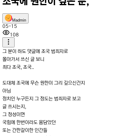
조국에 원한이 깊은 분,
M
admin
05-15
108
그 분이 하도 댓글에 조국 범죄자로
몰아가서 쓰신 글 보니
죄다 조국, 조국..
도대체 조국에 무슨 원한이 그리 깊으신건지
아님
정치인 누구든지 그 정도는 범죄자로 보고
글 쓰시는지,
그 정성이면
국힘에 한번이라도 몸담았던
또는 간판갈이한 인간들