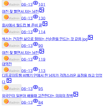
06-13
101
M
admin
여친 젖 빨면서 자는 남친
06-13
130
M
admin
회사에서 월드컵 볼 준비 끝
06-13
114
M
admin
섹스는 건강한 삶으로 향하는 선순환을 만드는 것 같음.jpg
06-13
90
M
admin
여친 젖 빨면서 자는 남친
06-13
119
M
admin
대역전
06-13
113
M
admin
디트로이트행 비행기 안에서 한 남자가 걱정스러운 표정을 하고 있었
다.
06-13
95
M
admin
외국인이 일본어 배울때 고전한다는 의외의 장벽
06-13
84
M
admin