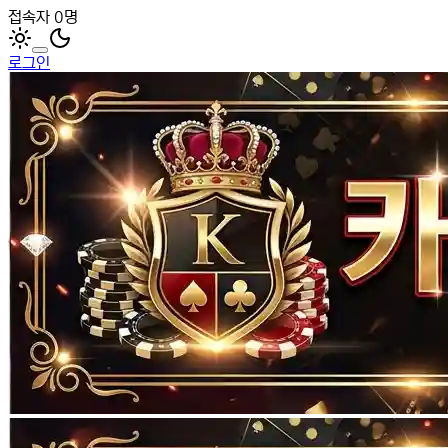
접속자 0명
로그인