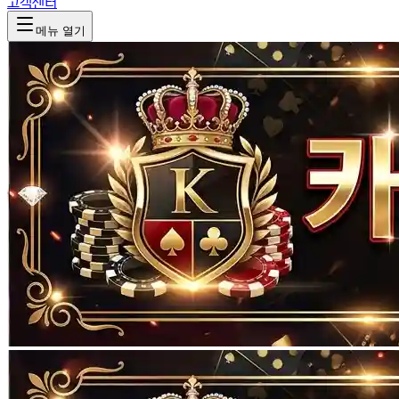
고객센터
메뉴 열기