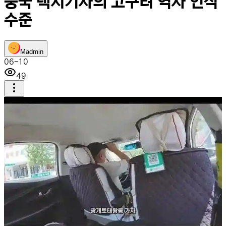
중국 택시기사의 고구려 역사 인식
수준
M
admin
06-10
49