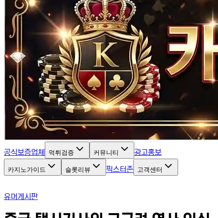
공식보증업체
광고홍보
먹튀검증
커뮤니티
픽스터존
카지노가이드
슬롯리뷰
고객센터
유머게시판