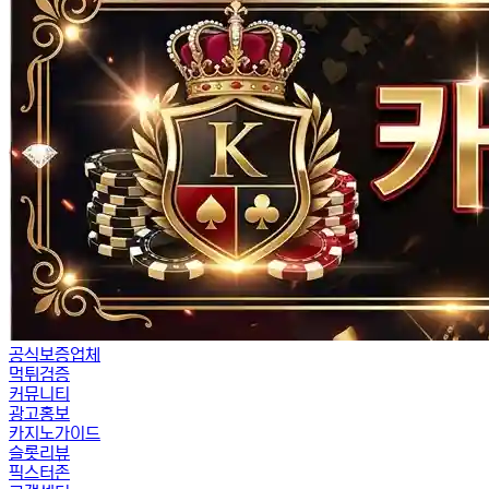
공식보증업체
먹튀검증
커뮤니티
광고홍보
카지노가이드
슬롯리뷰
픽스터존