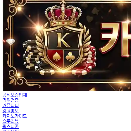
공식보증업체
먹튀검증
커뮤니티
광고홍보
카지노가이드
슬롯리뷰
픽스터존