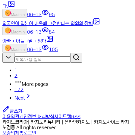
다.
06-13
95
M
admin
외국인이 일본어 배울때 고전한다는 의외의 장벽
06-13
84
M
admin
아빠 + 아들 +딸 + 엄마
06-13
105
M
admin
1
2
More pages
172
Next
글쓰기
이용약관
개인정보 처리방침
사이트맵
RSS
카지노코리아| 카지노커뮤니티 | 온라인카지노 | 카지노사이트 카지
노검증 All rights reserved.
보증업체
홈
로그인