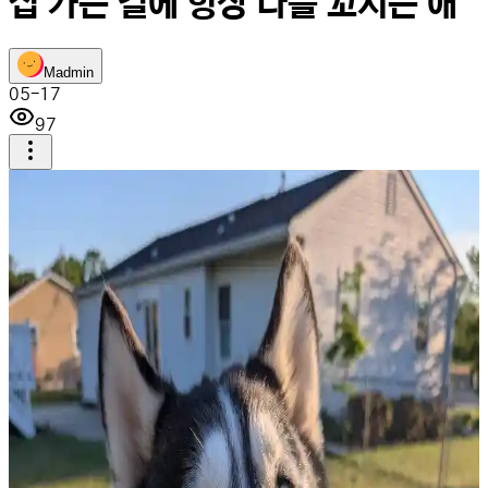
집 가는 길에 항상 나를 꼬시는 애
M
admin
05-17
97