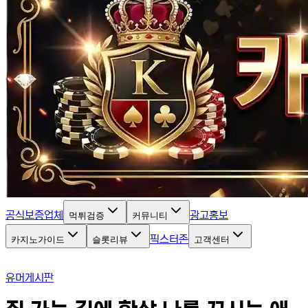
공식보증업체
광고홍보
먹튀검증
커뮤니티
픽스터존
카지노가이드
슬롯리뷰
고객센터
유머게시판