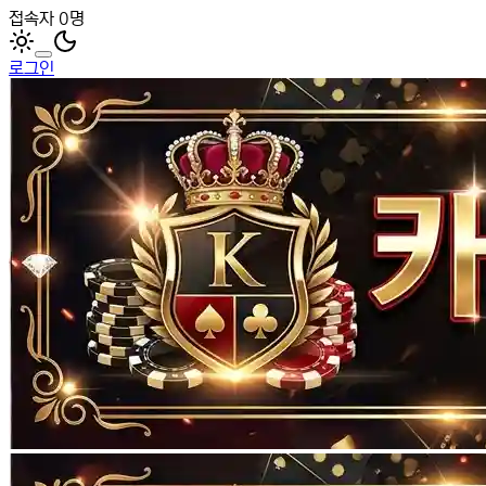
접속자 0명
로그인