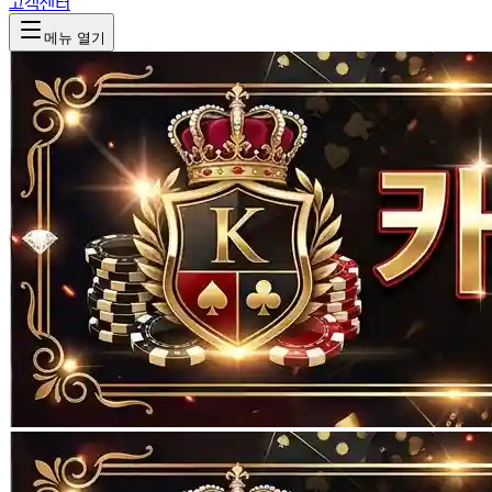
고객센터
메뉴 열기