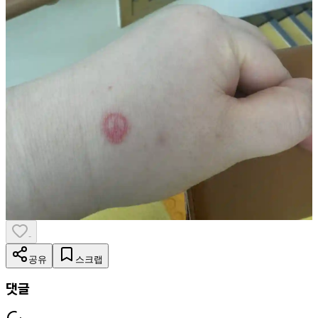
-
공유
스크랩
댓글