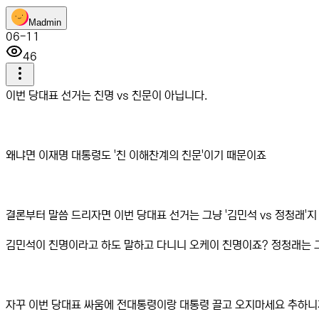
M
admin
06-11
46
이번 당대표 선거는 친명 vs 친문이 아닙니다.
왜냐면 이재명 대통령도 '친 이해찬계의 친문'이기 때문이죠
결론부터 말씀 드리자면 이번 당대표 선거는 그냥 '김민석 vs 정청래'지
김민석이 친명이라고 하도 말하고 다니니 오케이 친명이죠? 정청래는 
자꾸 이번 당대표 싸움에 전대통령이랑 대통령 끌고 오지마세요 추하