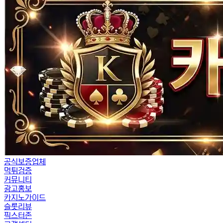
공식보증업체
먹튀검증
커뮤니티
광고홍보
카지노가이드
슬롯리뷰
픽스터존