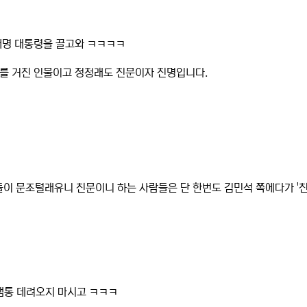
이재명 대통령을 끌고와 ㅋㅋㅋㅋ
계를 거친 인물이고 정청래도 친문이자 친명입니다.
님들이 문조털래유니 친문이니 하는 사람들은 단 한번도 김민석 쪽에다가 '
잼통 데려오지 마시고 ㅋㅋㅋ