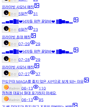
프라이빗 사모님 매칭
5일전
31
3
은선
▂▅▇█▓❤️남자들 위한 꿀알바❤️ ▓█▇▅▂
6일전
23
3
은선
프라이빗 초대 매칭
07-29
29
3
은선
▂▅▇█▓❤️남자들 위한 꿀알바❤️ ▓█▇▅▂
07-28
29
3
은선
프라이빗 사모님 매칭
07-27
37
3
은선
인도인이 MAGA를 좋지 않은 시선으로 보게 되는 이유
06-13
110
M
admin
정청래 대표님 절대 포기하지 마세요.
06-13
95
M
admin