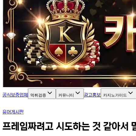
공식보증업체
광고홍보
먹튀검증
커뮤니티
카지노가이드
유머게시판
프레임짜려고 시도하는 것 같아서 