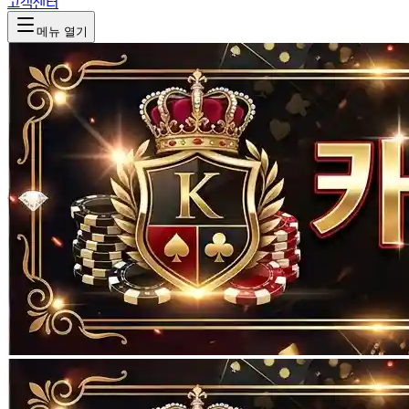
고객센터
메뉴 열기