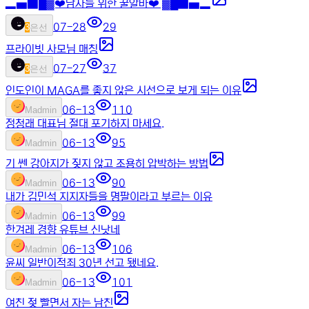
▂▅▇█▓❤️남자들 위한 꿀알바❤️ ▓█▇▅▂
07-28
29
3
은선
프라이빗 사모님 매칭
07-27
37
3
은선
인도인이 MAGA를 좋지 않은 시선으로 보게 되는 이유
06-13
110
M
admin
정청래 대표님 절대 포기하지 마세요.
06-13
95
M
admin
기 쎈 강아지가 짖지 않고 조용히 압박하는 방법
06-13
90
M
admin
내가 김민석 지지자들을 명팔이라고 부르는 이유
06-13
99
M
admin
한겨레 경향 유튜브 신낫네
06-13
106
M
admin
윤씨 일반이적죄 30년 선고 됐네요.
06-13
101
M
admin
여친 젖 빨면서 자는 남친