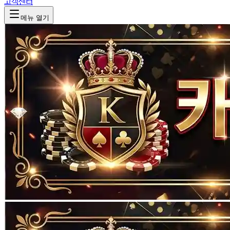
고객센터
메뉴 열기