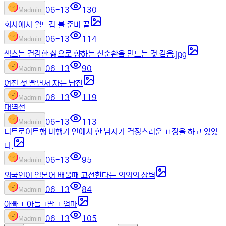
06-13
130
M
admin
회사에서 월드컵 볼 준비 끝
06-13
114
M
admin
섹스는 건강한 삶으로 향하는 선순환을 만드는 것 같음.jpg
06-13
90
M
admin
여친 젖 빨면서 자는 남친
06-13
119
M
admin
대역전
06-13
113
M
admin
디트로이트행 비행기 안에서 한 남자가 걱정스러운 표정을 하고 있었
다.
06-13
95
M
admin
외국인이 일본어 배울때 고전한다는 의외의 장벽
06-13
84
M
admin
아빠 + 아들 +딸 + 엄마
06-13
105
M
admin