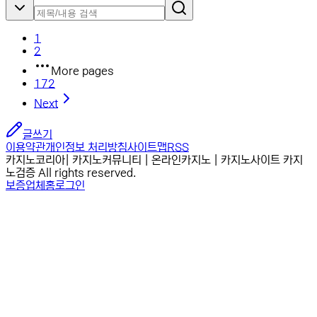
1
2
More pages
172
Next
글쓰기
이용약관
개인정보 처리방침
사이트맵
RSS
카지노코리아| 카지노커뮤니티 | 온라인카지노 | 카지노사이트 카지
노검증 All rights reserved.
보증업체
홈
로그인