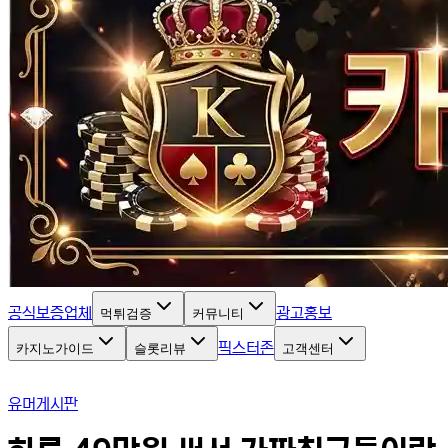
공식보증업체
광고홍보
먹튀검증
커뮤니티
픽스터존
카지노가이드
슬롯리뷰
고객센터
유머게시판