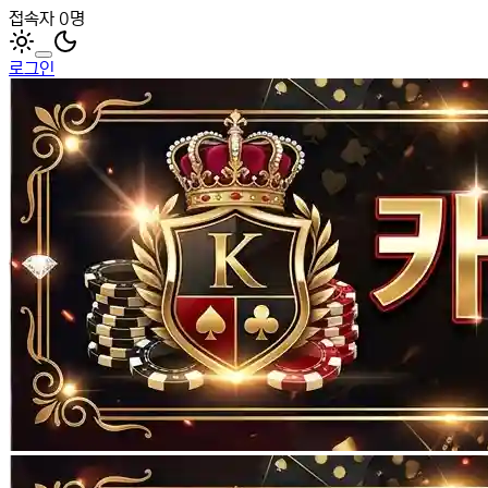
접속자 0명
로그인