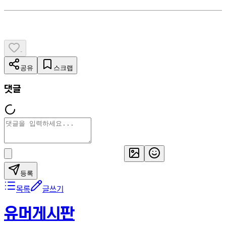
-
공유
스크랩
댓글
등록
목록
글쓰기
유머게시판