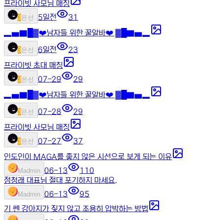
프라이빗 사모님 매칭
5일전
31
3
은선
▂▅▇█▓❤️남자들 위한 꿀알바❤️ ▓█▇▅▂
6일전
23
3
은선
프라이빗 초대 매칭
07-29
29
3
은선
▂▅▇█▓❤️남자들 위한 꿀알바❤️ ▓█▇▅▂
07-28
29
3
은선
프라이빗 사모님 매칭
07-27
37
3
은선
인도인이 MAGA를 좋지 않은 시선으로 보게 되는 이유
06-13
110
M
admin
정청래 대표님 절대 포기하지 마세요.
06-13
95
M
admin
기 쎈 강아지가 짖지 않고 조용히 압박하는 방법