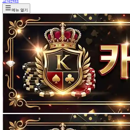
고객센터
메뉴 열기