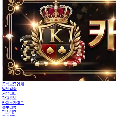
공식보증업체
먹튀검증
커뮤니티
광고홍보
카지노가이드
슬롯리뷰
픽스터존