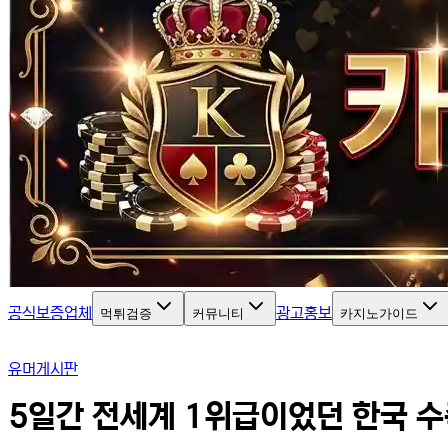
공식보증업체
광고홍보
먹튀검증
커뮤니티
카지노가이드
유머게시판
5일간 전세계 1위급이었던 한국 수족