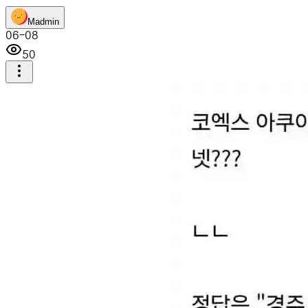
M
admin
06-08
50