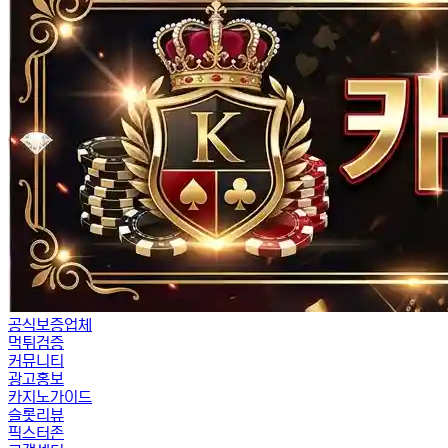
공식보증업체
먹튀검증
커뮤니티
광고홍보
카지노가이드
슬롯리뷰
픽스터존