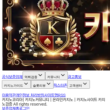
공식보증업체
광고홍보
먹튀검증
커뮤니티
픽스터존
카지노가이드
슬롯리뷰
고객센터
이용약관
개인정보 처리방침
사이트맵
RSS
카지노코리아| 카지노커뮤니티 | 온라인카지노 | 카지노사이트 카지
노검증 All rights reserved.
보증업체
홈
로그인