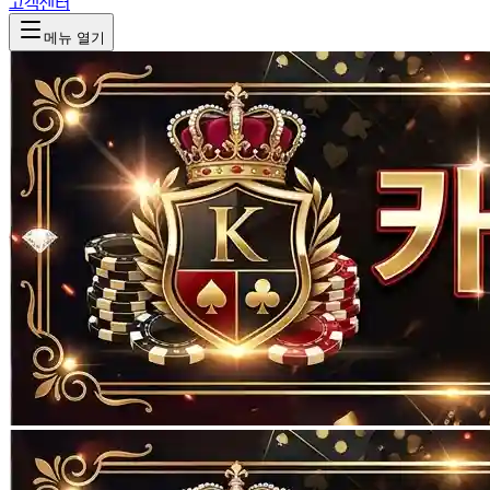
고객센터
메뉴 열기