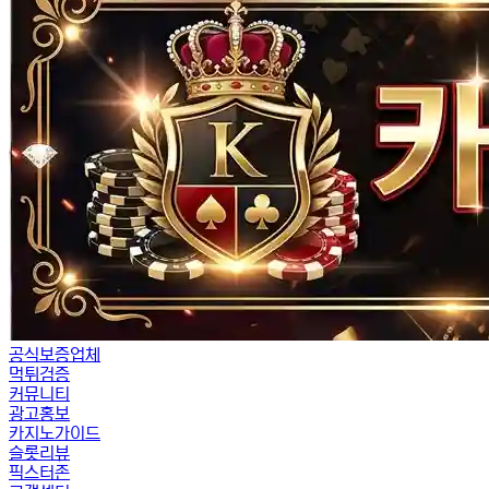
공식보증업체
먹튀검증
커뮤니티
광고홍보
카지노가이드
슬롯리뷰
픽스터존