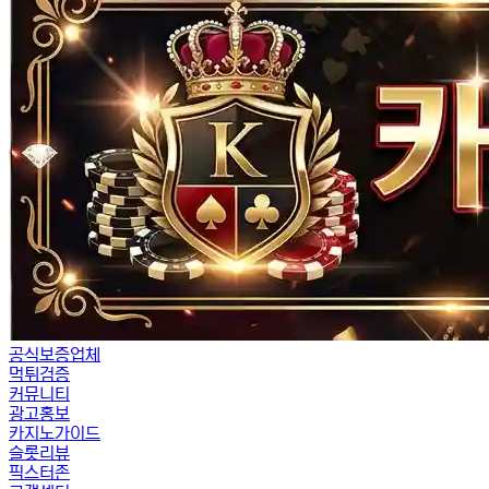
공식보증업체
먹튀검증
커뮤니티
광고홍보
카지노가이드
슬롯리뷰
픽스터존