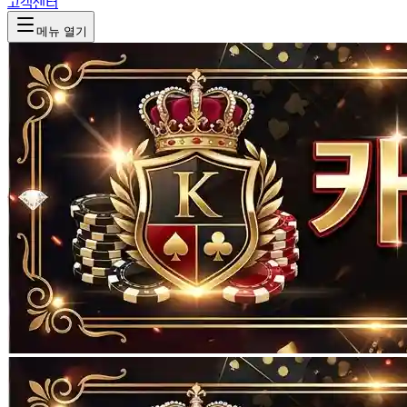
고객센터
메뉴 열기