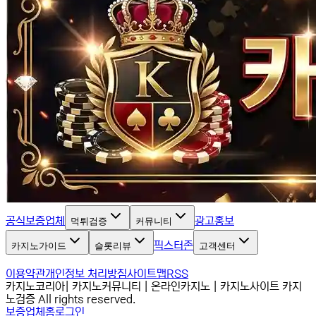
공식보증업체
광고홍보
먹튀검증
커뮤니티
픽스터존
카지노가이드
슬롯리뷰
고객센터
이용약관
개인정보 처리방침
사이트맵
RSS
카지노코리아| 카지노커뮤니티 | 온라인카지노 | 카지노사이트 카지
노검증 All rights reserved.
보증업체
홈
로그인