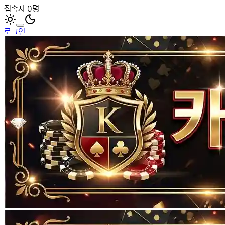
접속자 0명
로그인