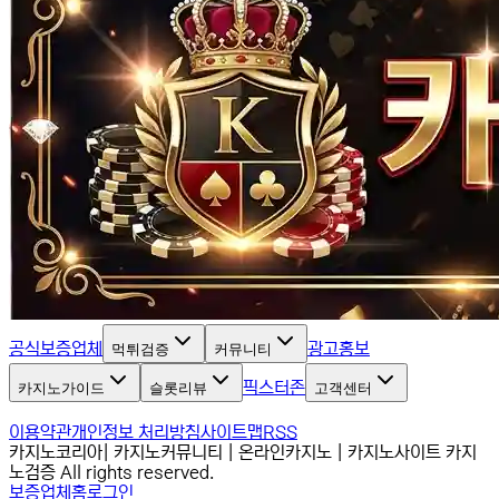
공식보증업체
광고홍보
먹튀검증
커뮤니티
픽스터존
카지노가이드
슬롯리뷰
고객센터
이용약관
개인정보 처리방침
사이트맵
RSS
카지노코리아| 카지노커뮤니티 | 온라인카지노 | 카지노사이트 카지
노검증 All rights reserved.
보증업체
홈
로그인