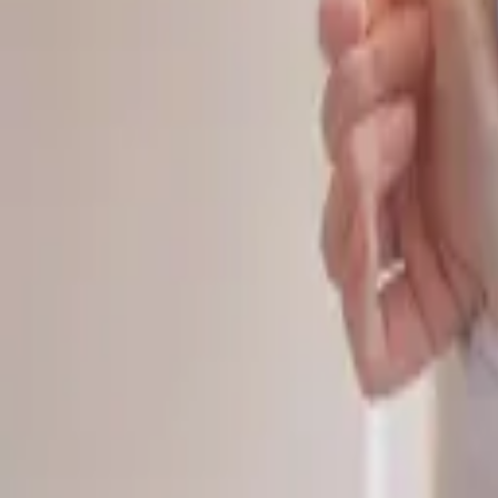
공식보증업체
먹튀검증
커뮤니티
광고홍보
카지노가이드
슬롯리뷰
픽스터존