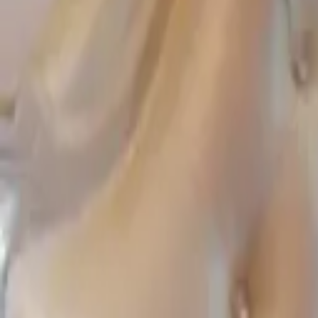
M
admin
2시간전
3
0
0
2
M
admin
2시간전
3
0
0
진지하게
M
admin
2시간전
4
0
0
강렬한 레드
M
admin