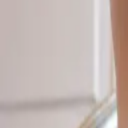
공식보증업체
광고홍보
먹튀검증
커뮤니티
카지노가이드
후방주의
ㅎ