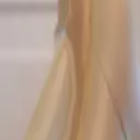
-
공유
스크랩
댓글
등록
목록
글쓰기
후방주의
남자 꼬시기에 최적화된 체형4