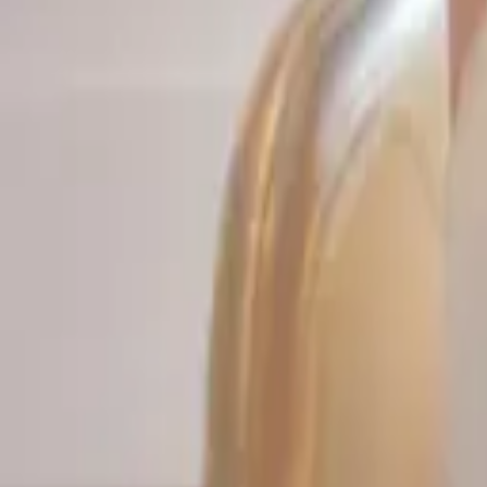
M
admin
06-08
100