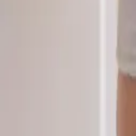
고객센터
메뉴 열기