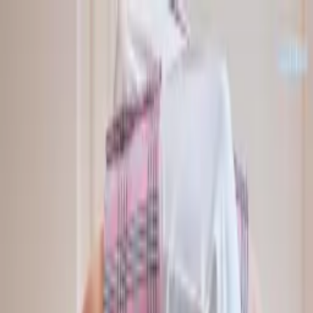
접속자 0명
로그인