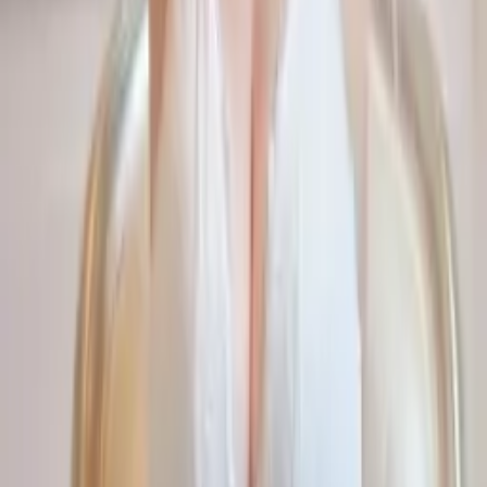
-
공유
스크랩
댓글