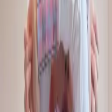
공식보증업체
먹튀검증
커뮤니티
광고홍보
카지노가이드
슬롯리뷰
픽스터존