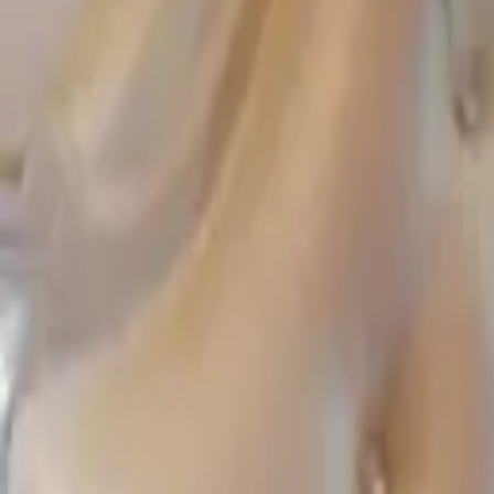
-
공유
스크랩
댓글