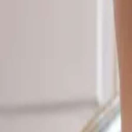
공식보증업체
광고홍보
먹튀검증
커뮤니티
카지노가이드
후방주의
거울이 예쁘네