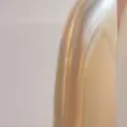
M
admin
07-06
79