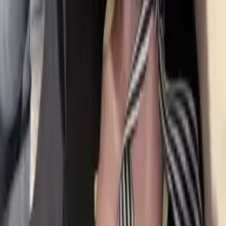
등록
목록
글쓰기
후방주의
와 대박
M
admin
10시간전
7
0
0
코스프레3
M
admin
10시간전
7
0
0