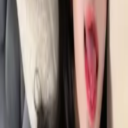
노출 드레스 입은2
M
admin
06-20
91