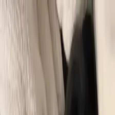
접속자 0명
로그인