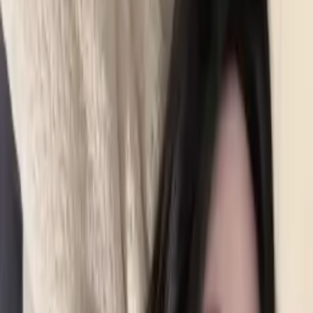
공식보증업체
먹튀검증
커뮤니티
광고홍보
카지노가이드
슬롯리뷰
픽스터존