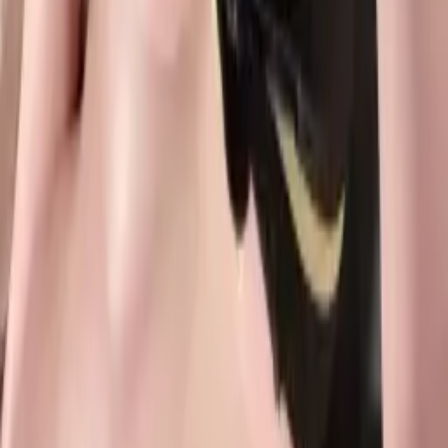
M
admin
1일전
15
0
0
먼가 묵직한데
M
admin
1일전
16
0
0
1
M
admin
1일전
14
0
0
1
M
admin
1일전