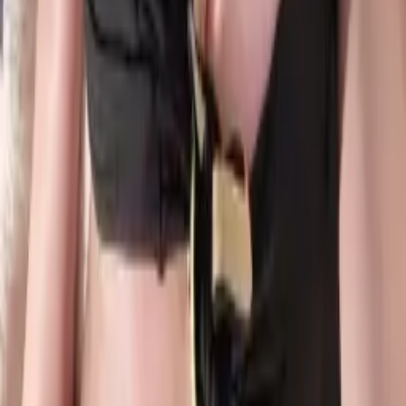
2
M
admin
10시간전
8
0
0
셀카 2
M
admin
10시간전
4
0
0
셀카 4
M
admin
10시간전
4
0
0
코스프레