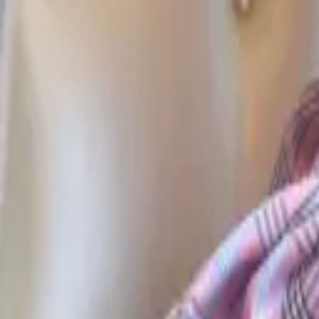
5
0
0
벗겨진 가슴 모양이 보고 싶구나..
M
admin
7시간전
4
0
0
해운대에 간 필라테스녀 몸매
M
admin
7시간전
4
0
0
1
M
admin
7시간전
3
0
0