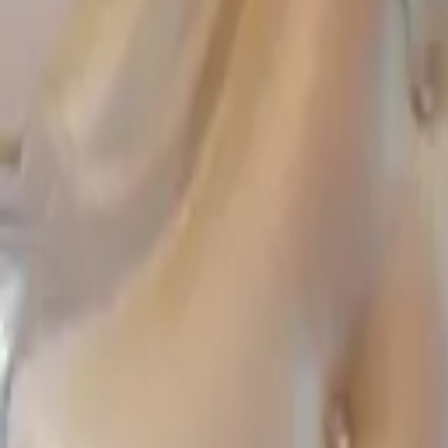
M
admin
7시간전
5
0
0
2
M
admin
7시간전
4
0
0
진지하게
M
admin
7시간전
6
0
0
강렬한 레드
M
admin
7시간전