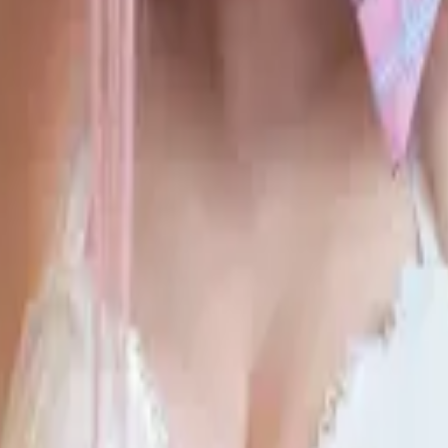
픽스터존
슬롯리뷰
고객센터