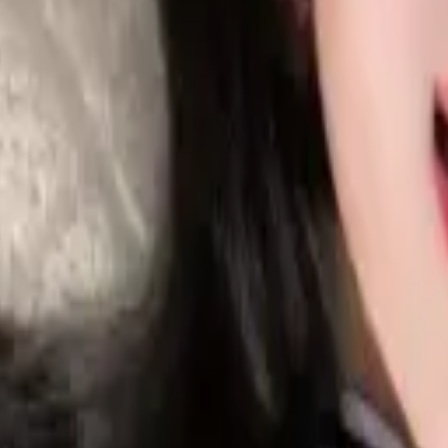
픽스터존
슬롯리뷰
고객센터