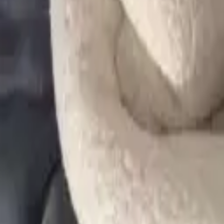
고객센터
메뉴 열기