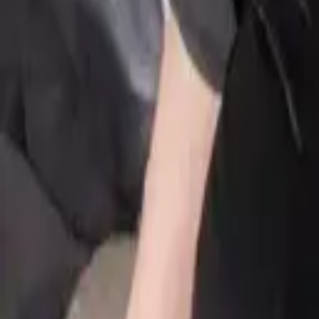
공유
스크랩
댓글
등록
목록
글쓰기
후방주의
와 대박
M
admin
7시간전
5
0
0