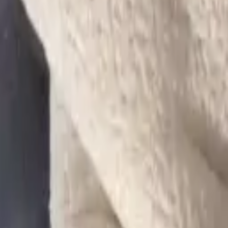
공식보증업체
먹튀검증
커뮤니티
광고홍보
카지노가이드
슬롯리뷰
픽스터존