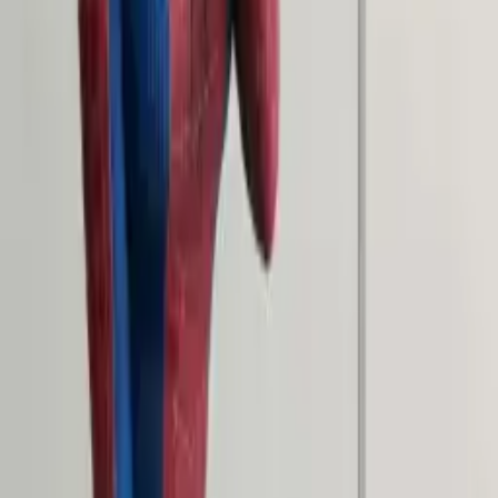
좋은 거울
M
admin
22시간전
8
0
0
질펀한 야동 한 편만 찍어다오..
M
admin
22시간전
7
0
0
유메미 카나에 섹스포 현장샷
M
admin
22시간전
7
0
0
좋은 뒷태