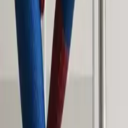
12
0
0
3
M
admin
1일전
13
0
0
코스프레4
M
admin
1일전
13
0
0
스파이더우먼 멀티버스 모음집1
M
admin
1일전
13
0
0