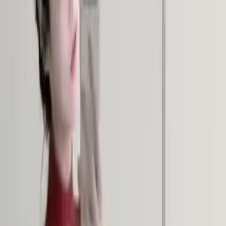
공식보증업체
광고홍보
먹튀검증
커뮤니티
픽스터존
카지노가이드
슬롯리뷰
고객센터
후방주의