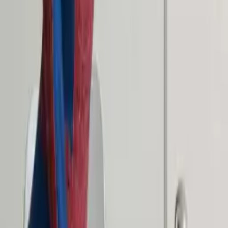
M
admin
22시간전
7
0
0
좋은 탈의
M
admin
22시간전
7
0
0
3
M
admin
22시간전
7
0
0
1
M
admin
22시간전