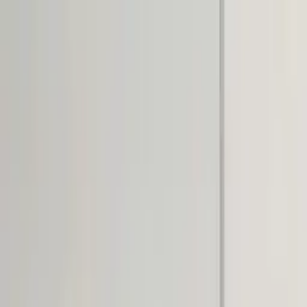
접속자 0명
로그인