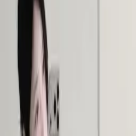
고객센터
메뉴 열기