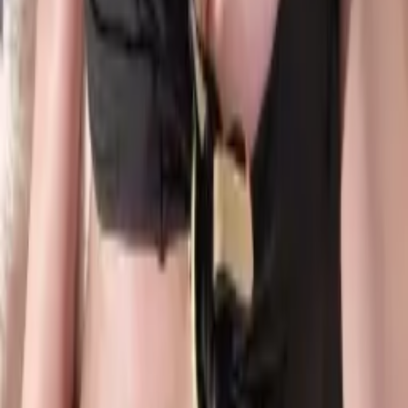
M
admin
10시간전
8
0
0
셀카 2
M
admin
10시간전
4
0
0
셀카 4
M
admin
10시간전
4
0
0
코스프레
M
admin