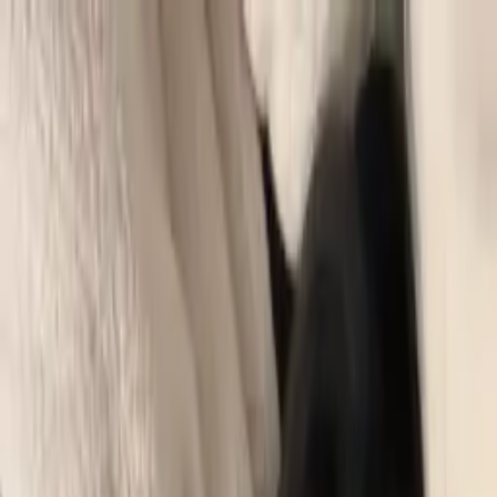
접속자 0명
로그인