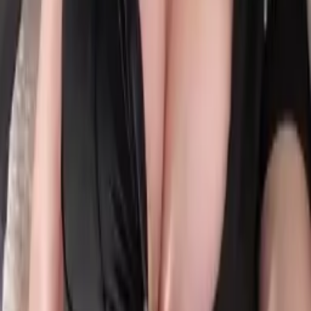
2
M
admin
10시간전
7
0
0
코스프레5
M
admin
10시간전
6
0
0
1
M
admin
10시간전
7
0
0
2