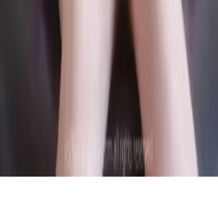
M
admin
1일전
7
0
0
1
2
More pages
321
Next
글쓰기
이용약관
개인정보 처리방침
사이트맵
RSS
카지노코리아| 카지노커뮤니티 | 온라인카지노 | 카지노사이트 카지
노검증 All rights reserved.
보증업체
홈
로그인