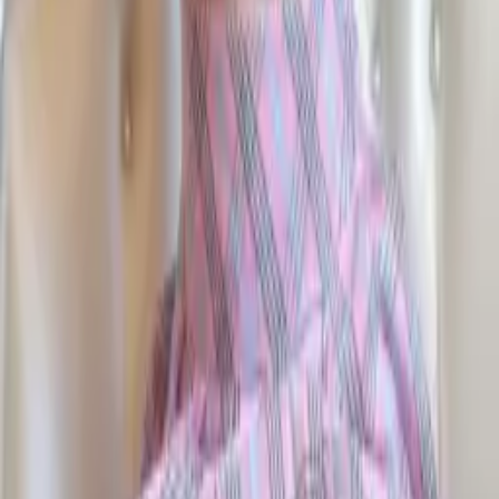
M
admin
22시간전
5
0
0
제발 셔츠 좀
M
admin
22시간전
5
0
0
놓치면 안되는 여자의 조건
M
admin
22시간전
5
0
0
놓치면 안되는 여자의 조건2
M
admin