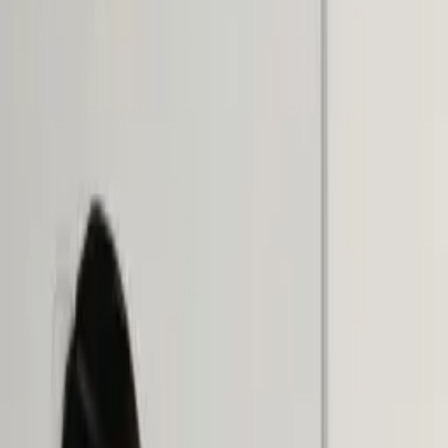
공식보증업체
먹튀검증
커뮤니티
광고홍보
카지노가이드
슬롯리뷰
픽스터존