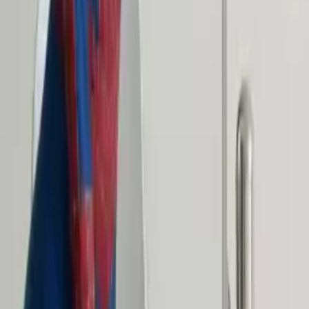
좋은 탈의
M
admin
39분전
0
0
0
3
M
admin
40분전
0
0
0
1
M
admin
40분전
0
0
0
1