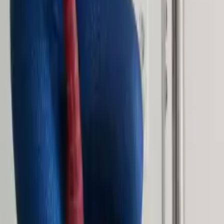
0
0
0
2
M
admin
40분전
0
0
0
와 대박
M
admin
1일전
10
0
0
코스프레3
M
admin
1일전
10
0
0
1