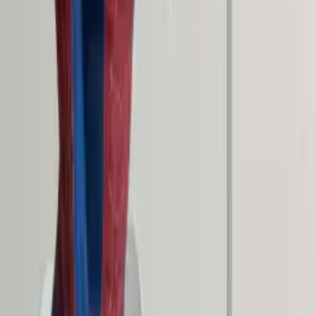
0
0
0
질펀한 야동 한 편만 찍어다오..
M
admin
39분전
0
0
0
유메미 카나에 섹스포 현장샷
M
admin
39분전
0
0
0
좋은 뒷태
M
admin
39분전
0
0
0