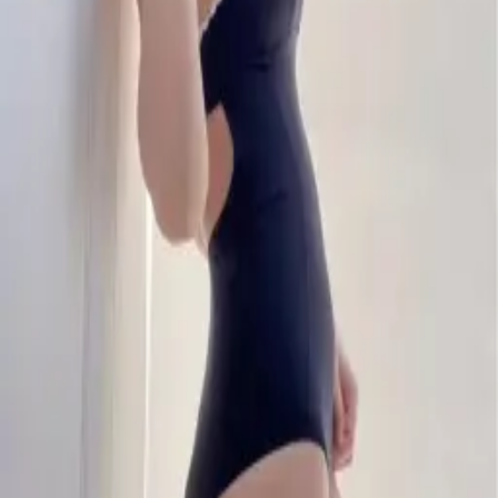
양녀의 엉덩이
M
admin
05-15
79