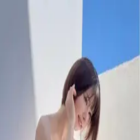
접속자 0명
로그인