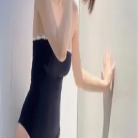
공식보증업체
먹튀검증
커뮤니티
광고홍보
카지노가이드
슬롯리뷰
픽스터존