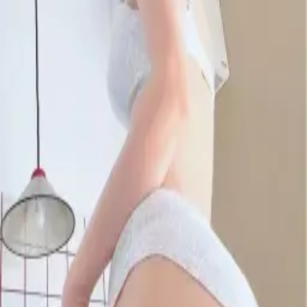
M
admin
12시간전
4
0
0
너무 매력적이다
M
admin
12시간전
5
0
0
꼭지만 가린 섹시 비키니3
M
admin
12시간전
4
0
0
꼭지만 가린 섹시 비키니
M
admin