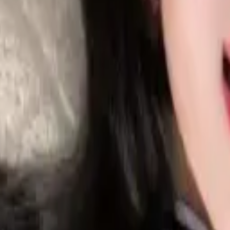
픽스터존
슬롯리뷰
고객센터