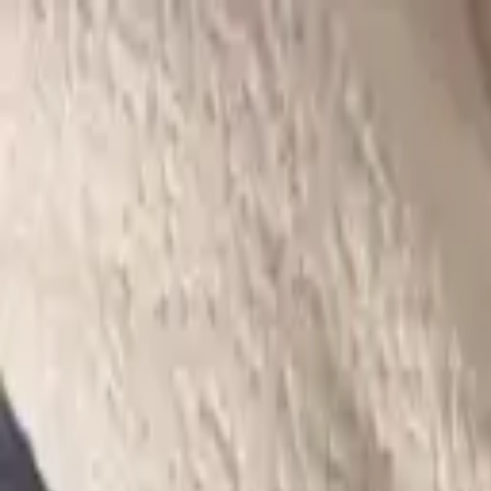
접속자 0명
로그인