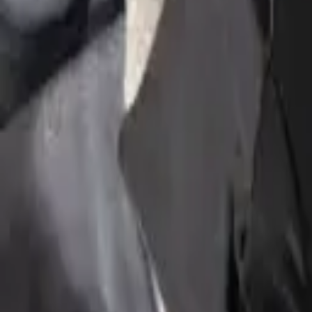
-
공유
스크랩
댓글
등록
목록
글쓰기
후방주의
와 대박