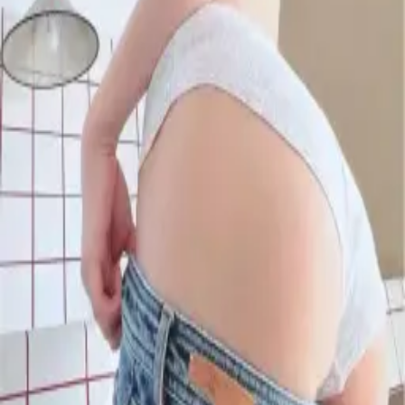
꼭지만 가린 섹시 비키니
M
admin
14시간전
5
0
0
오늘 분위기 장난 아니다
M
admin
14시간전
4
0
0
남자 꼬시기에 최적화된 체형 2
M
admin
14시간전
4
0
0
가슴 까주는 고마운 처자들