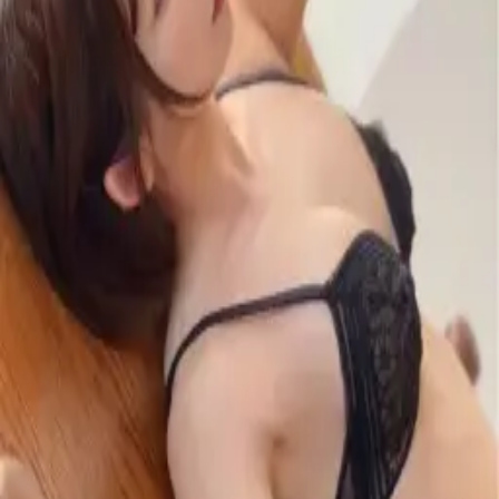
8
0
0
진지하게
M
admin
1일전
9
0
0
강렬한 레드
M
admin
1일전
8
0
0
벗겨진 가슴 모양이 보고 싶구나..
M
admin
1일전
7
0
0