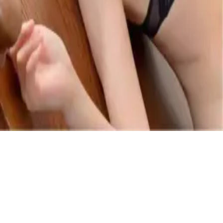
1
2
More pages
321
Next
글쓰기
이용약관
개인정보 처리방침
사이트맵
RSS
카지노코리아| 카지노커뮤니티 | 온라인카지노 | 카지노사이트 카지
노검증 All rights reserved.
보증업체
홈
로그인