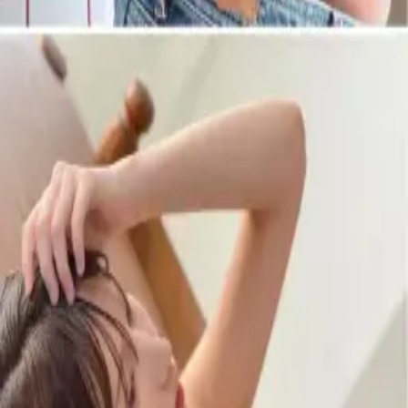
M
admin
14시간전
4
0
0
손예은
M
admin
14시간전
3
0
0
남자 꼬시기에 최적화된 체형4
M
admin
1일전
12
0
0
2
M
admin
1일전