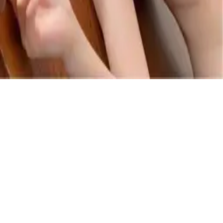
Next
글쓰기
이용약관
개인정보 처리방침
사이트맵
RSS
카지노코리아| 카지노커뮤니티 | 온라인카지노 | 카지노사이트 카지
노검증 All rights reserved.
보증업체
홈
로그인