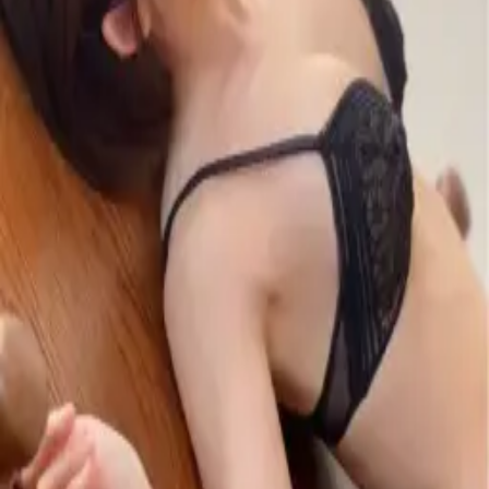
M
admin
1일전
8
0
0
강렬한 레드
M
admin
1일전
7
0
0
벗겨진 가슴 모양이 보고 싶구나..
M
admin
1일전
6
0
0
1
2
More pages
321