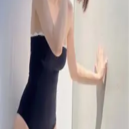
공식보증업체
먹튀검증
커뮤니티
광고홍보
카지노가이드
슬롯리뷰
픽스터존