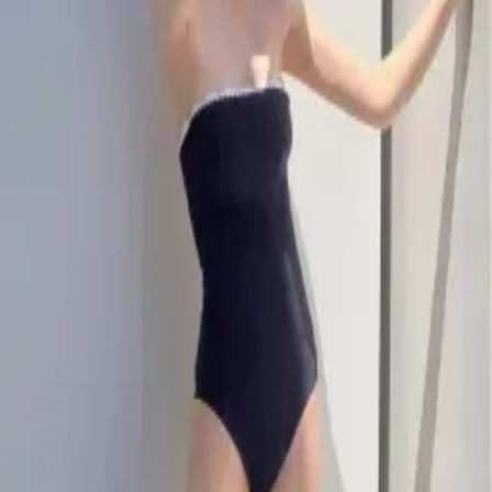
공유
스크랩
댓글
등록
목록
글쓰기
후방주의
요즘 MZ녀들의 비키니 사진 각도
M
admin
10시간전