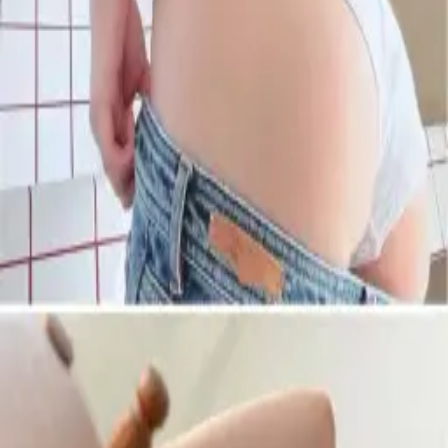
4
0
0
오늘 분위기 장난 아니다
M
admin
10시간전
3
0
0
남자 꼬시기에 최적화된 체형 2
M
admin
10시간전
3
0
0
가슴 까주는 고마운 처자들
M
admin
10시간전
3
0
0