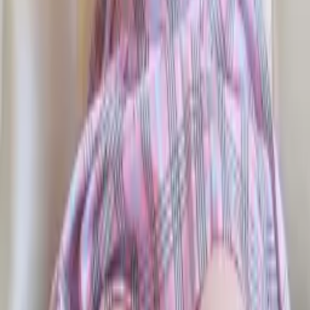
제발 셔츠 좀
M
admin
2시간전
2
0
0
놓치면 안되는 여자의 조건
M
admin
2시간전
1
0
0
놓치면 안되는 여자의 조건2
M
admin
2시간전
1
0
0
2