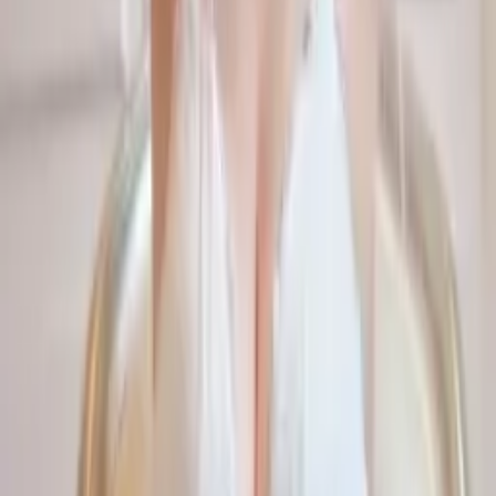
당신의 선택은?
많이 나온 쪽은 올탈 올리겠음ㅋㅋ