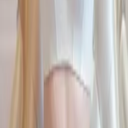
남자 꼬시기에 최적화된 체형4
M
admin
2시간전
3
0
0
2
M
admin
2시간전
3
0
0
진지하게
M
admin
2시간전
4
0
0
강렬한 레드