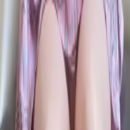
M
admin
2시간전
1
0
0
개구리 궁뎅이
M
admin
2시간전
1
0
0
좋은 거울
M
admin
1일전
9
0
0
질펀한 야동 한 편만 찍어다오..
M
admin