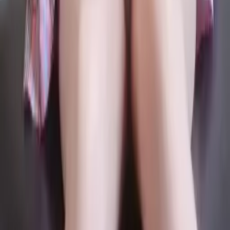
1일전
8
0
0
유메미 카나에 섹스포 현장샷
M
admin
1일전
8
0
0
좋은 뒷태
M
admin
1일전
7
0
0
좋은 탈의
M
admin
1일전
7
0
0