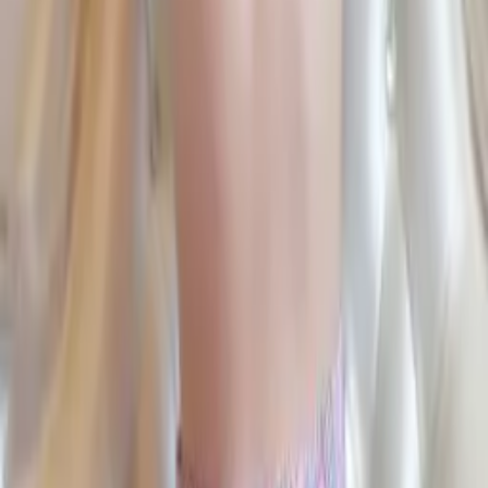
벗겨진 가슴 모양이 보고 싶구나..
M
admin
17시간전
5
0
0
해운대에 간 필라테스녀 몸매
M
admin
17시간전
5
0
0
1
M
admin
17시간전
5
0
0
인플루언서 김우현 남친 시점