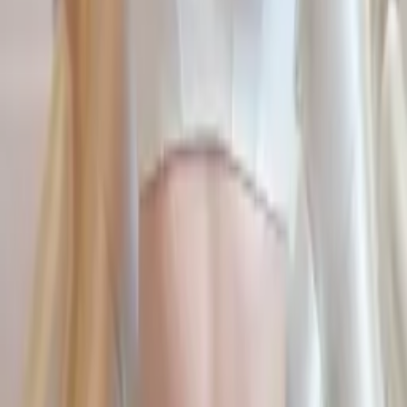
9
0
0
2
M
admin
17시간전
6
0
0
진지하게
M
admin
17시간전
7
0
0
강렬한 레드
M
admin
17시간전
6
0
0