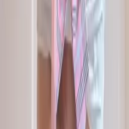
공식보증업체
광고홍보
먹튀검증
커뮤니티
픽스터존
카지노가이드
슬롯리뷰
고객센터
후방주의