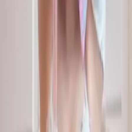
푸짐하네
M
admin
06-14
90