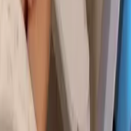
손예은
M
admin
8시간전
4
0
0
요즘 MZ녀들의 비키니 사진 각도
M
admin
1일전
10
0
0
눈빛이 야한2
M
admin
1일전
10
0
0
손예은2