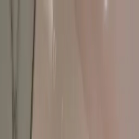
접속자 0명
로그인