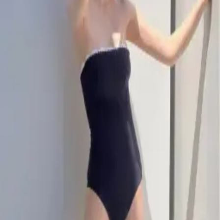
-
공유
스크랩
댓글
등록
목록
글쓰기
후방주의
요즘 MZ녀들의 비키니 사진 각도