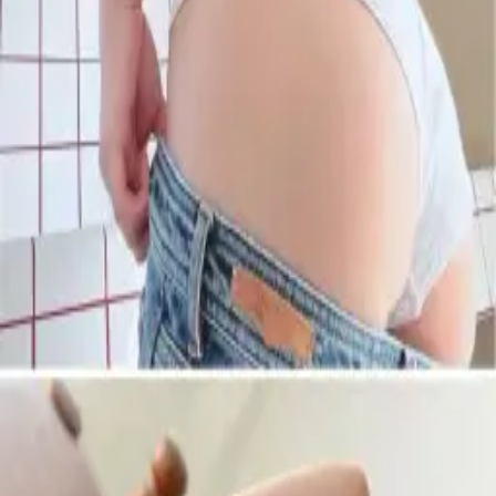
12시간전
5
0
0
오늘 분위기 장난 아니다
M
admin
12시간전
4
0
0
남자 꼬시기에 최적화된 체형 2
M
admin
12시간전
4
0
0
가슴 까주는 고마운 처자들
M
admin
12시간전
4
0
0