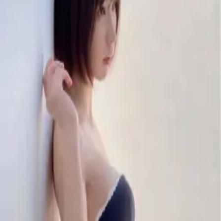
공식보증업체
광고홍보
먹튀검증
커뮤니티
픽스터존
카지노가이드
슬롯리뷰
고객센터
후방주의