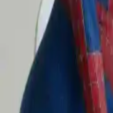
-
공유
스크랩
댓글