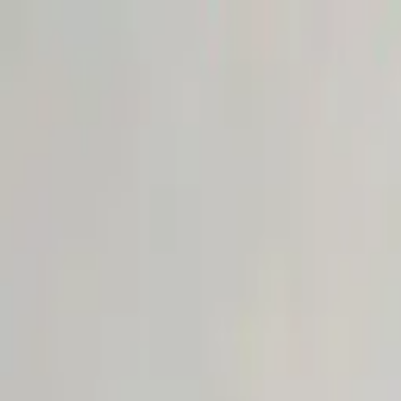
접속자 0명
로그인