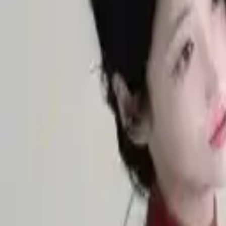
고객센터
메뉴 열기