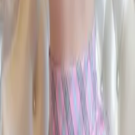
0
0
0
인플루언서 김우현 남친 시점
M
admin
26분전
0
0
0
가슴 삐져나온 거 보소..
M
admin
26분전
0
0
0
1
M
admin
26분전
0
0
0
제발 셔츠 좀