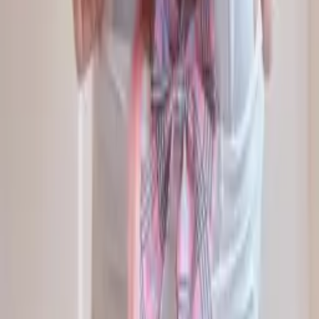
고객센터
메뉴 열기