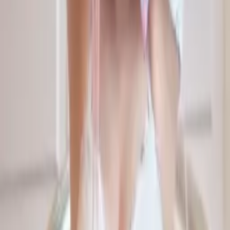
.
M
admin
06-12
92