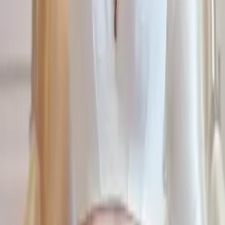
남자 꼬시기에 최적화된 체형4
M
admin
26분전
0
0
0
2
M
admin
26분전
0
0
0
진지하게
M
admin
26분전
0
0
0
강렬한 레드