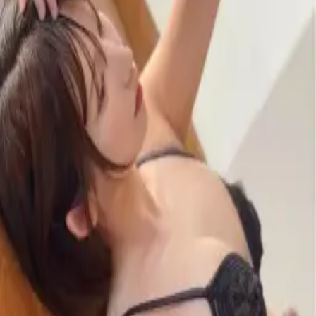
M
admin
1일전
12
0
0
2
M
admin
1일전
8
0
0
진지하게
M
admin
1일전
10
0
0
강렬한 레드
M
admin
1일전