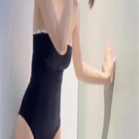
공식보증업체
먹튀검증
커뮤니티
광고홍보
카지노가이드
슬롯리뷰
픽스터존