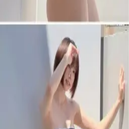
-
공유
스크랩
댓글