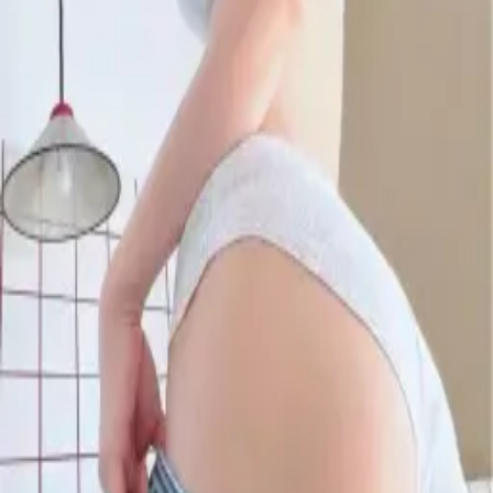
5
0
0
꼭지만 가린 섹시 비키니3
M
admin
17시간전
6
0
0
꼭지만 가린 섹시 비키니
M
admin
17시간전
8
0
0
오늘 분위기 장난 아니다
M
admin
17시간전
6
0
0