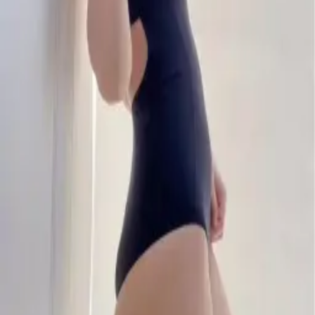
1
M
admin
05-20
101