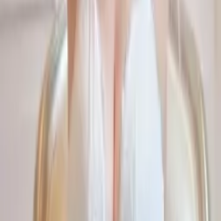
-
공유
스크랩