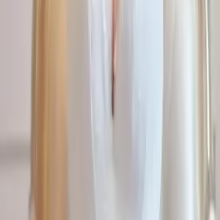
댓글
등록
목록
글쓰기
후방주의
남자 꼬시기에 최적화된 체형4
M
admin
2시간전
3
0
0