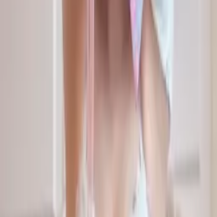
1
M
admin
05-25
102