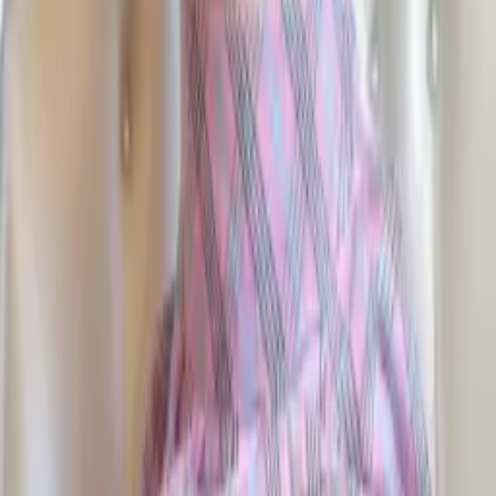
1
0
0
가슴 삐져나온 거 보소..
M
admin
2시간전
2
0
0
1
M
admin
2시간전
1
0
0
제발 셔츠 좀
M
admin
2시간전
2
0
0