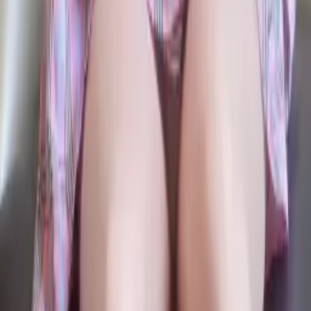
M
admin
2시간전
1
0
0
좋은 거울
M
admin
1일전
8
0
0
질펀한 야동 한 편만 찍어다오..
M
admin
1일전
7
0
0
유메미 카나에 섹스포 현장샷
M
admin
1일전