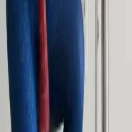
23시간전
7
0
0
와 대박
M
admin
1일전
13
0
0
코스프레3
M
admin
1일전
13
0
0
1
M
admin
1일전
13
0
0