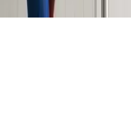
카지노코리아| 카지노커뮤니티 | 온라인카지노 | 카지노사이트 카지
노검증 All rights reserved.
보증업체
홈
로그인