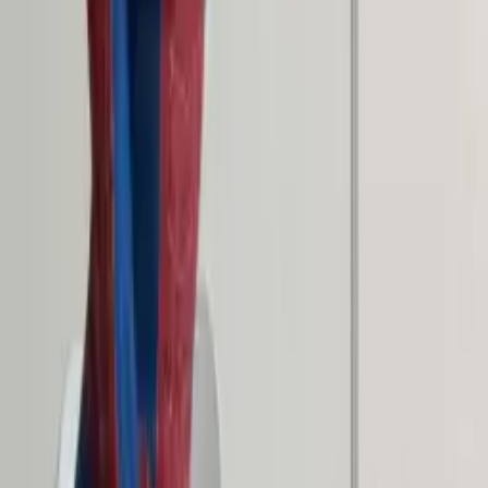
M
admin
23시간전
7
0
0
유메미 카나에 섹스포 현장샷
M
admin
23시간전
7
0
0
좋은 뒷태
M
admin
23시간전
7
0
0
좋은 탈의
M
admin
23시간전