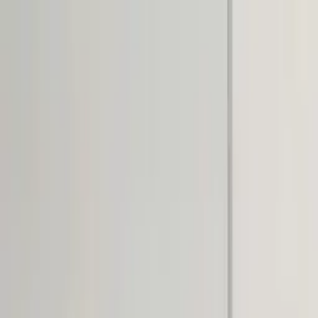
접속자 0명
로그인