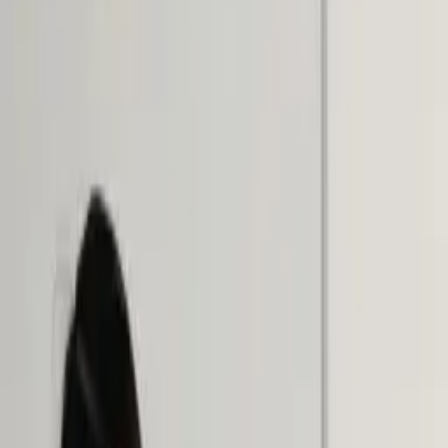
공식보증업체
먹튀검증
커뮤니티
광고홍보
카지노가이드
슬롯리뷰
픽스터존