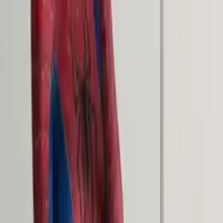
-
공유
스크랩
댓글