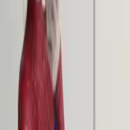
1
M
admin
06-03
109