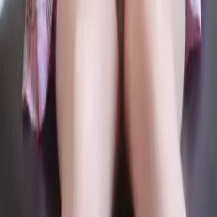
8
0
0
유메미 카나에 섹스포 현장샷
M
admin
1일전
8
0
0
좋은 뒷태
M
admin
1일전
7
0
0
좋은 탈의
M
admin
1일전
7
0
0