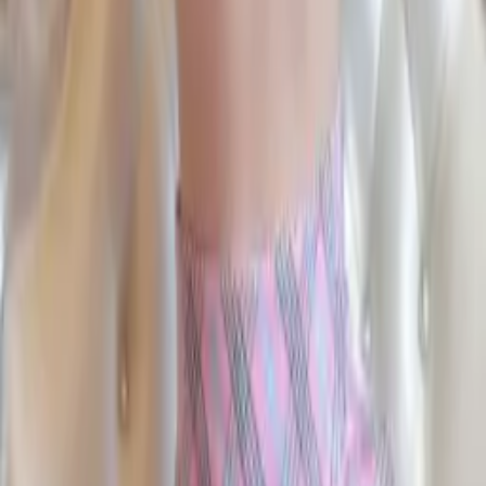
4
0
0
인플루언서 김우현 남친 시점
M
admin
15시간전
4
0
0
가슴 삐져나온 거 보소..
M
admin
15시간전
4
0
0
1
M
admin
15시간전
4
0
0