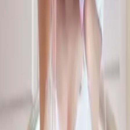
1
M
admin
06-08
103