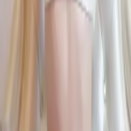
M
admin
15시간전
5
0
0
벗겨진 가슴 모양이 보고 싶구나..
M
admin
15시간전
4
0
0
해운대에 간 필라테스녀 몸매
M
admin
15시간전
4
0
0
1
M
admin
15시간전