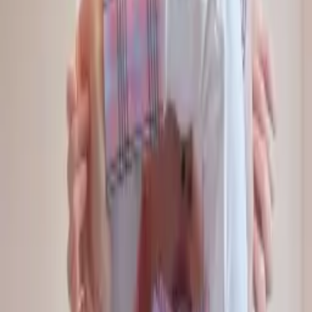
공식보증업체
먹튀검증
커뮤니티
광고홍보
카지노가이드
슬롯리뷰
픽스터존