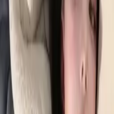
공식보증업체
광고홍보
먹튀검증
커뮤니티
픽스터존
카지노가이드
슬롯리뷰
고객센터
후방주의