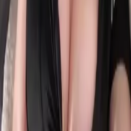
M
admin
18시간전
7
0
0
2
M
admin
18시간전
8
0
0
코스프레5
M
admin
18시간전
9
0
0
1
M
admin
18시간전