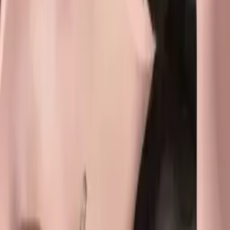
1일전
12
0
0
맛간거 같은데
M
admin
1일전
10
0
0
1
2
More pages
319
Next
글쓰기
이용약관
개인정보 처리방침
사이트맵
RSS
카지노코리아| 카지노커뮤니티 | 온라인카지노 | 카지노사이트 카지
노검증 All rights reserved.
보증업체
홈
로그인