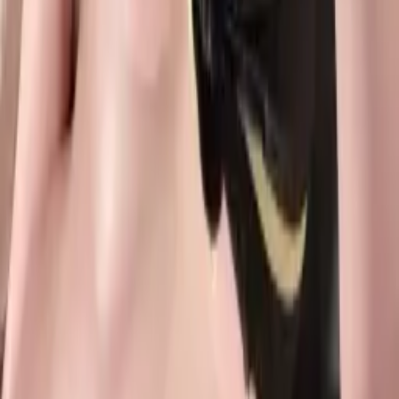
M
admin
1일전
15
0
0
먼가 묵직한데
M
admin
1일전
16
0
0
1
M
admin
1일전
14
0
0
1
M
admin