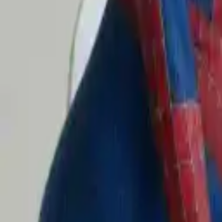
-
공유
스크랩
댓글
등록
목록
글쓰기
후방주의