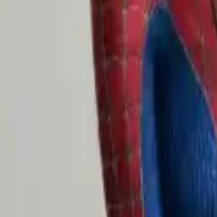
M
admin
05-27
107