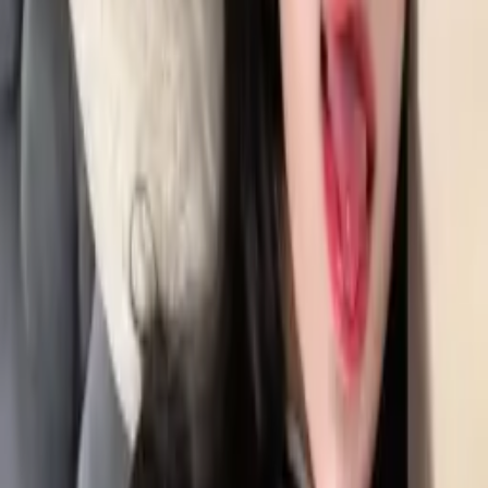
2
M
admin
05-30
94