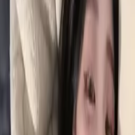
고객센터
메뉴 열기