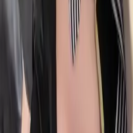
11
0
0
뭐야 이거 ㅠㅠㅠ
M
admin
23시간전
9
0
0
3
M
admin
23시간전
10
0
0
코스프레4
M
admin
23시간전
10
0
0