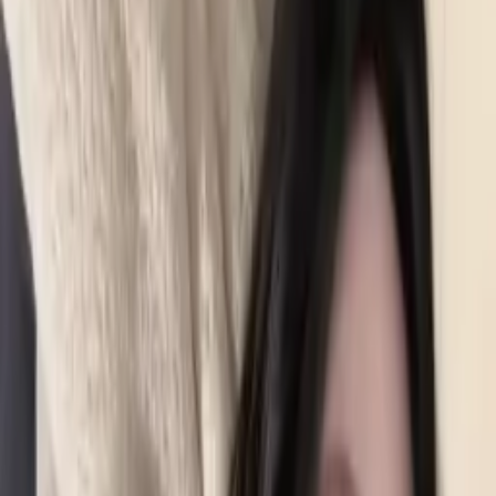
공식보증업체
먹튀검증
커뮤니티
광고홍보
카지노가이드
슬롯리뷰
픽스터존