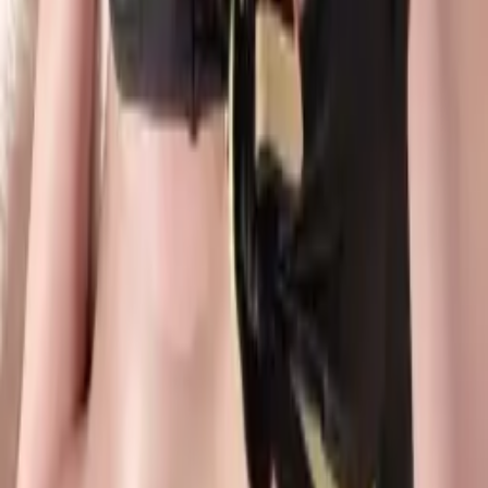
7
0
0
셀카 4
M
admin
23시간전
7
0
0
코스프레
M
admin
1일전
15
0
0
먼가 묵직한데
M
admin
1일전
16
0
0