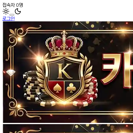
접속자 0명
로그인