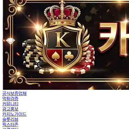
공식보증업체
먹튀검증
커뮤니티
광고홍보
카지노가이드
슬롯리뷰
픽스터존