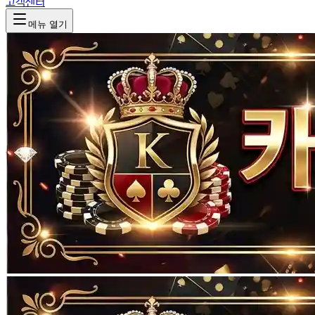
고객센터
메뉴 열기